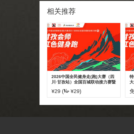
相关推荐
2026中国全民健身走(跑)大赛（四
特
川·甘孜站）全国百城联动接力赛暨
大
甘孜会师红色健身跑
接
¥29 (
¥29)