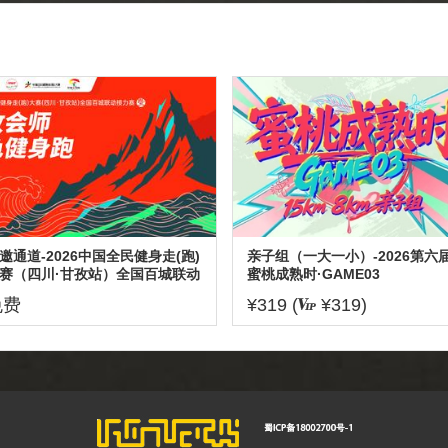
邀通道-2026中国全民健身走(跑)
亲子组（一大一小）-2026第六
赛（四川·甘孜站）全国百城联动
蜜桃成熟时·GAME03
力赛暨甘孜会师红色健身跑
免费
¥319 (
¥319)