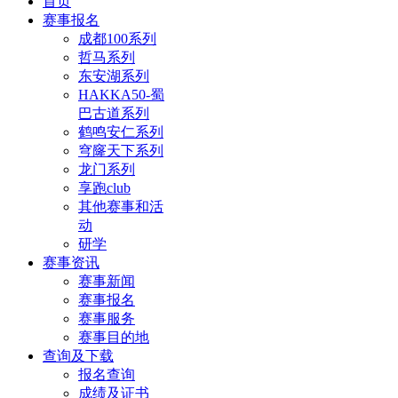
首页
赛事报名
成都100系列
哲马系列
东安湖系列
HAKKA50-蜀
巴古道系列
鹤鸣安仁系列
穹窿天下系列
龙门系列
享跑club
其他赛事和活
动
研学
赛事资讯
赛事新闻
赛事报名
赛事服务
赛事目的地
查询及下载
报名查询
成绩及证书