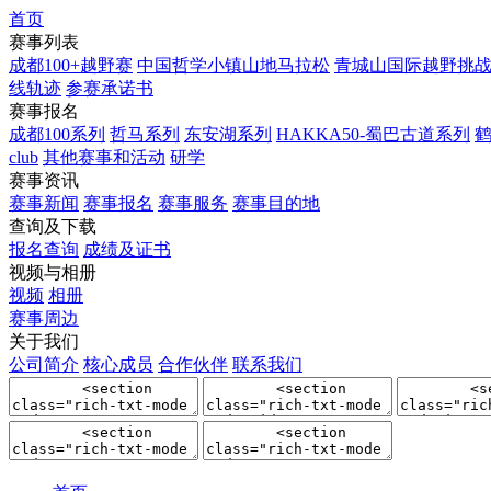
首页
赛事列表
成都100+越野赛
中国哲学小镇山地马拉松
青城山国际越野挑
线轨迹
参赛承诺书
赛事报名
成都100系列
哲马系列
东安湖系列
HAKKA50-蜀巴古道系列
club
其他赛事和活动
研学
赛事资讯
赛事新闻
赛事报名
赛事服务
赛事目的地
查询及下载
报名查询
成绩及证书
视频与相册
视频
相册
赛事周边
关于我们
公司简介
核心成员
合作伙伴
联系我们