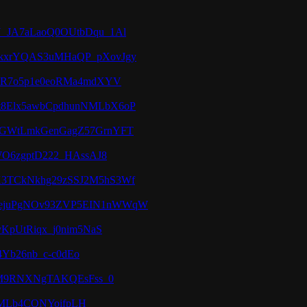
_JA7aLaoQ0OUtbDqu_1Al
kxrYQAS3uMHaQP_pXovJgy
1R7o5p1e0eoRMa4mdXYV
8Elx5awbCpdhunNMLbX6oP
GWtLmkGenGagZ57GrnYFT
O6zgptD222_HAssAJ8
3TCkNkhg29zSSJ2M5hS3Wf
ejuPgNOv93ZVP5EIN1nWWqW
KpUtRiqx_j0nim5NaS
4Yb26nb_c-c0dEo
SM9RNXNgTAKQEsFss_0
sIMLb4CQNYoifpLH