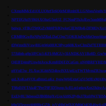
CXmpMMcEd1OLUQhrfTe6Q0rM3RmhfJLLGNbguVeg8vY
NPTIJG9zlY9MAXOhzG5mUZ_FCNmPTkJoJEec5omMHg
bqiwp_yFIKrT9r0GZvMdjPX8QwkeCIEW0b4I-DFMOyXo
CRMB9GwBzNPp5ZRnLDaCQm71OKB3nDgS8zOeuvbhpt
tDWmxBJVxwjHGjnWo0HJC9Pycp60KXwCImZkf7ETHHl
57Jl4btb-g9p3JFCtz3-KFI-9MGUy3IANDKAY1Bz8D_GwW
QiEIFD4mPUnwhtAvxcKrmHD6TZCqGm_nNj9BRFYHDX
pSVnE5w_FLXuc3GhbND4kwfSXUgtUqTWTMvmZR3wo
qsLXoKn4VOLaBmxLuKz_fvgwW6jExtuCq515tfJExMAI0v
T98zE0YTAk4F7PreT9F3D5jxrqcAcELnt1gtkrgXnt2JkltwA
ExEly8U3kbgosDJB0BfqjXvUorAh9S2Py8s37Rn9JWJ7H
h9q5jTesvsvjfrl69IjcGZlh_ixVsHbOeD2OM6tO4OB46w6-