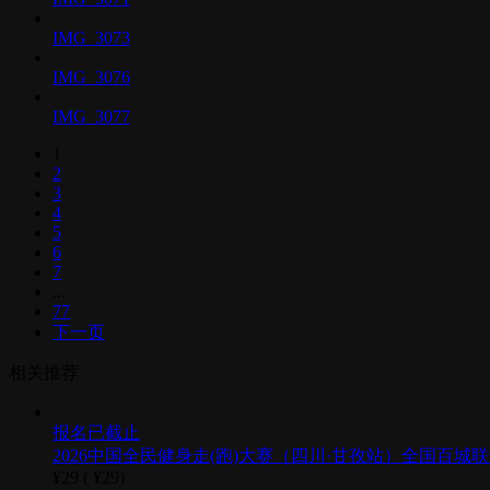
IMG_3073
IMG_3076
IMG_3077
1
2
3
4
5
6
7
...
77
下一页
相关推荐
报名已截止
2026中国全民健身走(跑)大赛（四川·甘孜站）全国百
¥29 (
¥29)