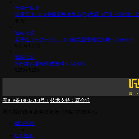
报名已截止
特邀通道-2026中国全民健身走(跑)大赛（四川·甘孜
免费
我要报名
亲子组（一大一小）-2026第六届蜜桃成熟时·GAME03
¥319 (
¥319)
我要报名
2026第六届蜜桃成熟时·GAME03
¥259 (
¥259)
蜀ICP备18002700号-1
技术支持：赛会通
网站累计访问
28684356
次 | 访客
7075504
位
微信咨询
QQ 咨询