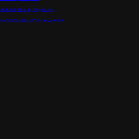
DOKR4Ue9FmqtjQAgVpLn
mmWWD-kQRgfzfM5DewuBWP