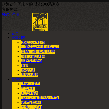
欢迎访问周末享跑-成都100系列赛
客服热线:
-
登录
|
注册
首页
赛事列表
成都100+越野赛
中国哲学小镇山地马拉松
青城山国际越野挑战赛
周末享跑系列赛
喜悦系列活动
其他
路线轨迹
参赛承诺书
赛事报名
成都100系列
哲马系列
东安湖系列
HAKKA50-蜀巴古道系列
鹤鸣安仁系列
穹窿天下系列