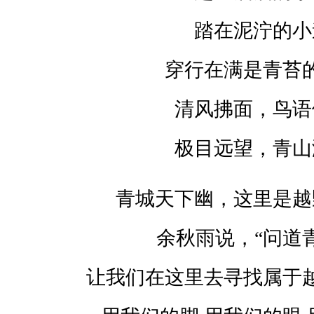
满
是
踏在泥泞的小
青
穿行在满是青苔
苔
的
清风拂面，鸟语
树
极目远望，青山
丛
清
青城天下幽，这里是越
风
拂
余秋雨说，“问道
面
让我们在这里去寻找属于
，
鸟