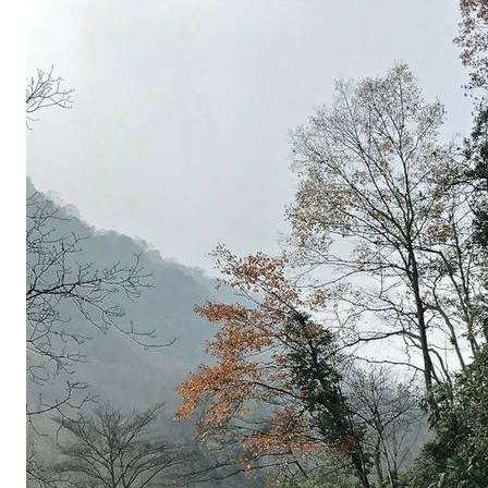
绵
幽
静
的
苍
茫
山
原
趟
过
汩
汩
的