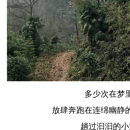
小
溪
踏
在
泥
泞
的
小
道
多少次在梦
穿
放肆奔跑在连绵幽静
行
在
趟过汩汩的小