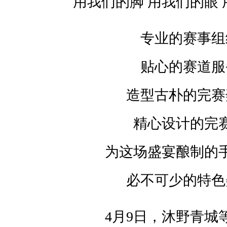
用我们的脚 用我们的眼
语
依
专业的赛事组
依
贴心的赛道服
极
目
造型古朴的完赛
远
望
精心设计的完
，
为这场盛宴酿制的
青
山
必不可少的特色
渺
渺
4月9日，沐野青城