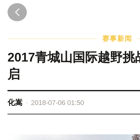
多
少
次
赛事新闻
在
梦
2017青城山国际越野
里
启
放
肆
奔
化嵩
·
2018-07-06 01:50
跑
在
连