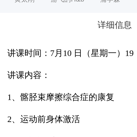
摩
擦
综
详细信息
合
症
讲课时间：7月10 日（星期一）19：0
的
康
讲课内容：
复
2
1、髂胫束摩擦综合症的康复
、
运
2、运动前身体激活
动
前