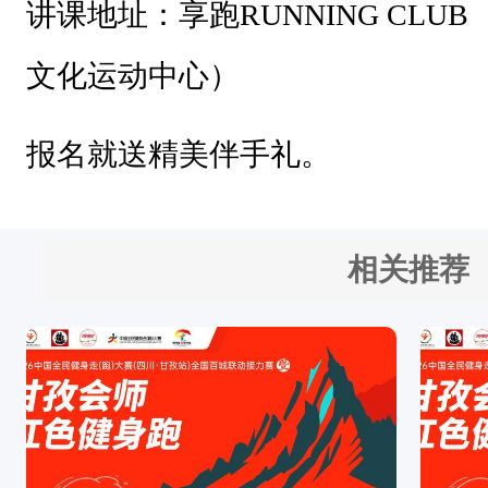
讲课地址：享跑RUNNING CL
身
体
文化运动中心）
激
活
报名就送精美伴手礼。
讲
课
地
相关推荐
址
：
享
跑
R