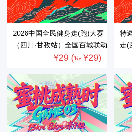
U
N
N
2026中国全民健身走(跑)大赛
特邀
I
（四川·甘孜站）全国百城联动
走(
N
G
接力赛暨甘孜会师红色健身跑
¥29 (
¥29)
国
C
红
L
U
B
（
锦
城