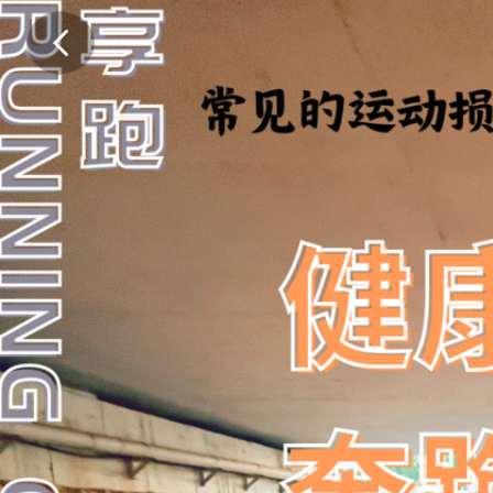
讲
课
时
间
：
7
月
1
0
日
（
星