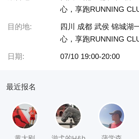
0
心，享跑RUNNING CL
.
目的地:
四川 成都 武侯 锦城
讲
心，享跑RUNNING CL
课
内
日期:
07/10 19:00-20:00
容
：
1
最近报名
、
髂
胫
束
黄太刚
游弋的H&b
蒲学森