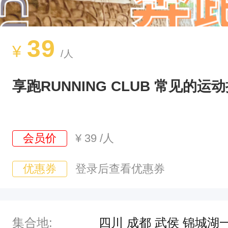
期
一
）
39
¥
/人
1
9
享跑RUNNING CLUB 常见的
：
0
0
会员价
¥
39
/人
-
2
优惠券
登录后查看优惠券
0
：
0
集合地:
四川 成都 武侯 锦城