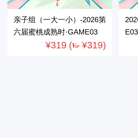
湖
亲子组（一大一小）-2026第
20
一
号
六届蜜桃成熟时·GAME03
E03
湖
¥319 (
¥319)
，
锦
城
文
化
运
动
中