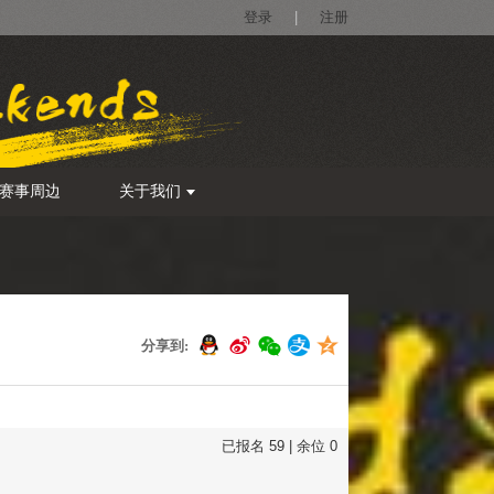
登录
|
注册
赛事周边
关于我们
分享到:
已报名
59
| 余位
0