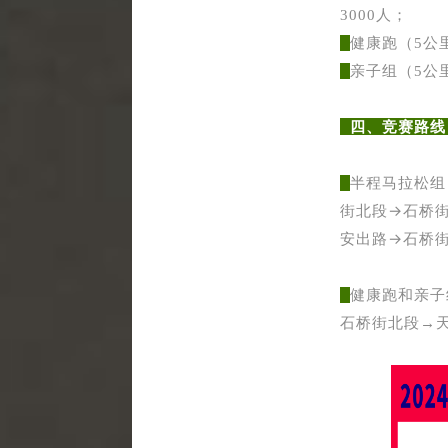
3000人；
健康跑（
5
公
亲子组（
5
公
四、竞赛路
半程马拉松组
街北段
→
石桥
安出路
→
石桥
健康跑和亲子
石桥街北段
→