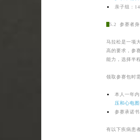
亲子组：1
5.2 参赛者
马拉松是一项
高的要求，参
能力，选择半
领取参赛包时
本人一年内
压和心电图
参赛承诺书
有以下疾病患