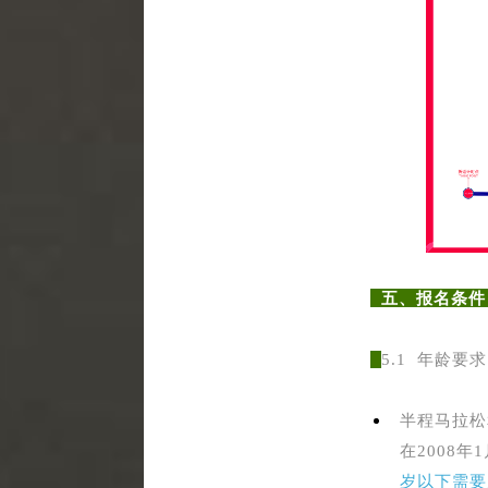
五、报名条
5.1 年龄要
半程马拉松
在2008年
岁以下需要