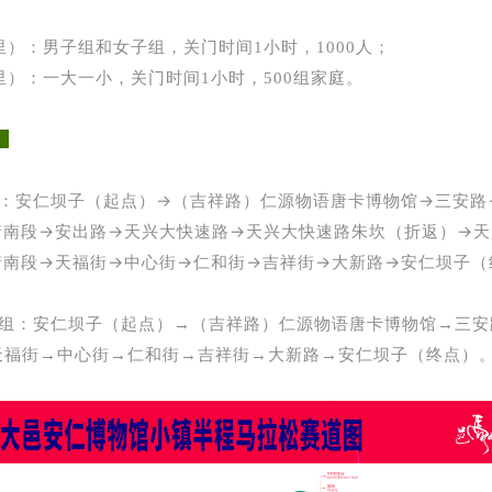
里
）
：
男子组和女
子组，关门时间1小时，1000人；
里
）
：一大一小，关门时间1小时，500组家庭。
线
：
安仁坝子（起点）
→
（吉祥路）仁源物语唐卡博物馆→三安路
街南段
→
安出路
→
天兴大快速路
→
天兴大快速路朱坎（折返）
→
天
街南段
→
天福街
→
中心街
→
仁和街
→
吉祥街
→
大新路
→
安仁坝子（
组：安仁坝子（起点）
→
（吉祥路）仁源物语唐卡博物馆
→
三安
天福街
→
中心街
→
仁和街
→
吉祥街
→
大新路
→
安仁坝子（终点）