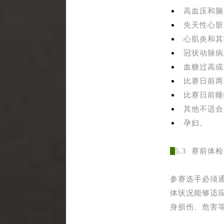
高血压和脑
先天性心脏
心肌炎和其
冠状动脉病
血糖过高或
比赛日前两
比赛日前睡
其他不适合
孕妇。
5.3 赛前体
参赛选手必须
体状况能够适
身损伤、危害