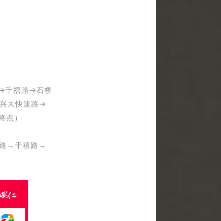
→
千禧路
→
石桥
兴大快速路
→
终点）
路
→
千禧路
→
。