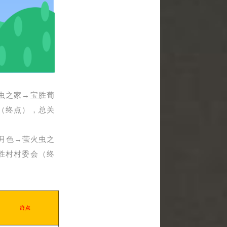
火虫之家→宝胜葡
（终点），
总关
塘月色→萤火虫之
胜村村委会（终