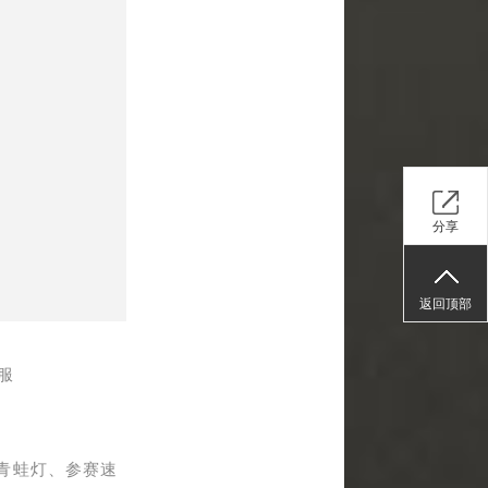
分享
返回顶部
服
青蛙灯、参赛
速