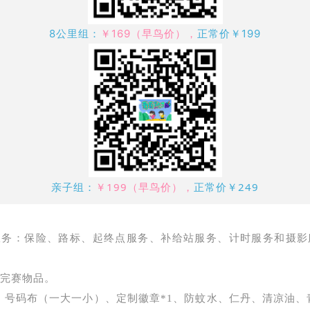
8公里组：
￥169（早鸟价），
正常价￥199
亲子组
：
￥199（早鸟价），
正常价￥249
服务：保险、路标、起终点服务、补给站服务、计时服务和摄影
和完赛物品。
：
号码布（一大一小）、
定制徽章*1、
防蚊水、
仁丹、清凉油、