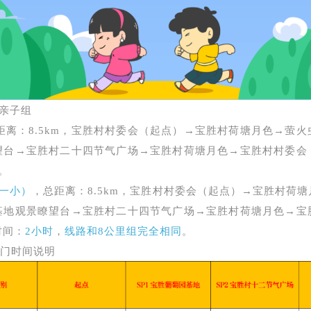
亲子组
距离：8.5km，宝胜村村委会（起点）→宝胜村荷塘月色→萤
望台→宝胜村二十四节气广场→宝胜村荷塘月色→宝胜村村委会
。
一小）
，总距离：8.5km，宝胜村村委会（起点）→宝胜村荷
基地观景瞭望台→宝胜村二十四节气广场→宝胜村荷塘月色→宝
时间：
2小时
，
线路和8公里组完全相同
。
门时间说明