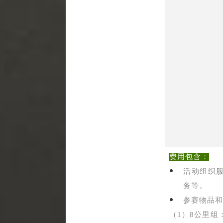
费用包含：
活动组织
务等。
参赛物品
（1）8公里组