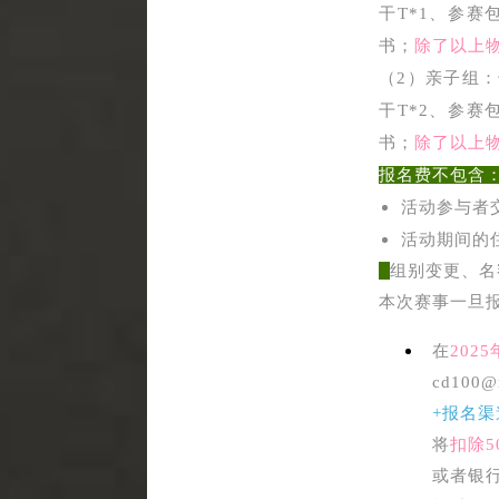
干T*1、参赛
书；
除了以上物
（2）亲子组：
干T*2、参赛
书；
除了以上物
报名费不包含
活动参与者
活动期间的
组别变更、名
本次赛事一旦
在
202
cd100@
+报名渠
将
扣除5
或者银