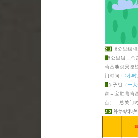
2.1
8公里组和
8公里组，总
萄基地观景瞭
门时间：
2小时
亲子组
（一大
家→宝胜葡萄
点），
总关门
2.2
补给站和关