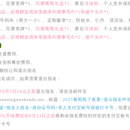
包、完赛奖牌*1、
完赛葡萄礼盒*1
、
赛后
冷淡杯
、
个人意外保
品，还将赠送周末享跑系列赛事毛巾*1和速干头巾*1。
号码布（两大一小）、
定制徽章*2、
防蚊水、
仁丹、清凉油、
包、完赛奖牌*1、
完赛葡萄礼盒*1
、
赛后
冷淡杯
、
个人意外保
品，还将赠送周末享跑系列赛事毛巾*2、速干头巾*2。
：
交通费用。
住宿和餐饮费用。
额转让和退出报名
报名成功，如果需要退出报名：
5年8月5日24点之前
退出报名，请发送邮件至
runningweekends.net，标题
：
2025葡萄熟了夜赛
+退出报名申
道+报名人姓
名+身份证号码+本人支付宝账号或银行卡号
，组委
0%手续费后在8月23日之前
将剩余报名费转到对应的支付宝账号
行卡号