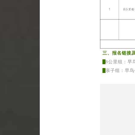
三、报名链接
8
公里组：
早
亲子组：
早鸟