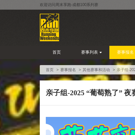
欢迎访问周末享跑-成都100系列赛
首页
赛事列表
赛事报名
首页
赛事报名
其他赛事和活动
亲子组-20
亲子组-2025 “葡萄熟了” 夜