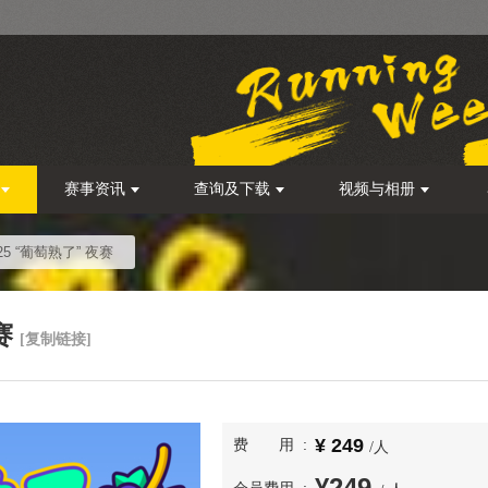
赛事资讯
查询及下载
视频与相册
25 “葡萄熟了” 夜赛
赛
[复制链接]
249
费用
/人
249