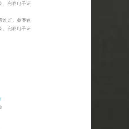
险、完赛电子证
青蛙灯、参赛
速
险、完赛电子证
请
会