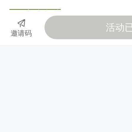
四、报名条件
活动
4
.1 年龄要求
邀请码
42公里组和26公里组参赛选
周岁以上65周岁
（出生日期在2
至1959年12月31日之间）
和65周岁。
其中2025年11月
需要监护人或法定代理人签