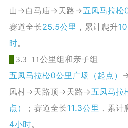
山→白马庙→天路→
五凤马拉松
赛道全长
25.5公里
，累计爬升
1
时
。
3
.3 11公里组和亲子组
五凤马拉松0公里广场（起点）
凤村→天路顶→天路→
五凤马拉
点）
；赛道全长
11.3公里
，累计
4
小时
。