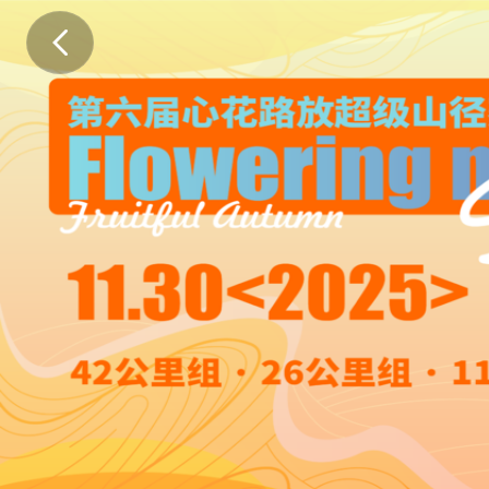
心
花
路
放
跑
进
秋
天