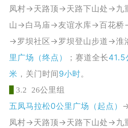
凤村
→天路顶→天路下山处→九
山
→白马庙
→友谊水库→百花桥
→罗坝社区→罗坝登山步道→淮
里广场（终点）
；赛道全长
41.
米
，关门时间
9小时
。
3
.2 26公里组
五凤马拉松0公里广场（起点）
凤村→天路顶→天路下山处→九