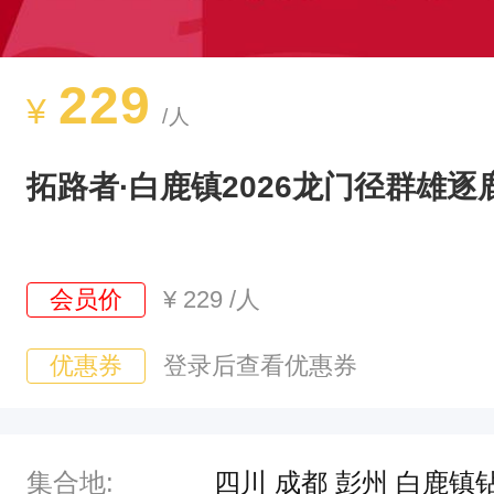
2
0
2
229
¥
/人
6
年
拓路者·白鹿镇2026龙门径群雄
1
月
2
会员价
¥
229
/人
5
日
优惠券
登录后查看优惠券
（
星
期
集合地:
四川 成都 彭州 白鹿镇