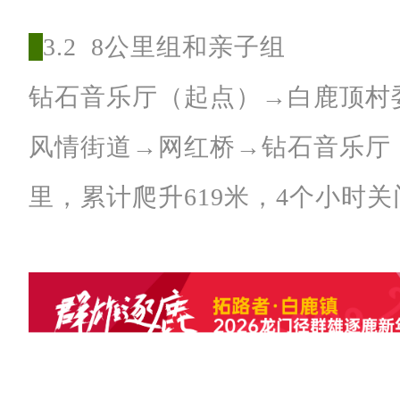
厅
3.2 8公里组和亲子组
二
、
钻石音乐厅（起点）→白鹿顶村
项
风情街道→网红桥→钻石音乐厅（
目
、
里，累计爬升619米，4个小时关
数
据
和
规
模