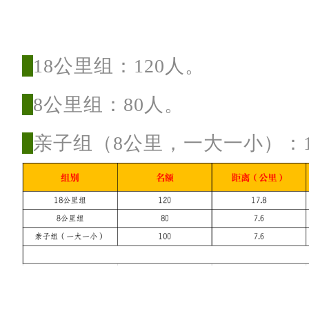
鹿
地
18公里组：120人。
区
。
8公里组：80人。
亲子组（8公里，一大一小）：1
起
/
终
点
：
成