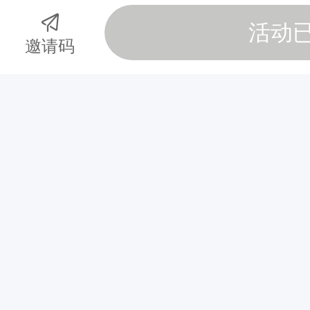
亲
日以后）
越野跑赛事或活动的
活动
子
邀请码
组
程马拉松完赛证明
。
（
8公里组和亲子组：身体健康
8
公
动，可以上传运动记录或者
里
，
报名时需上传相应的证明材料，
一
付款，如材料不全会有工作人员
大
一
能确认，会做退款并删除报名信
小