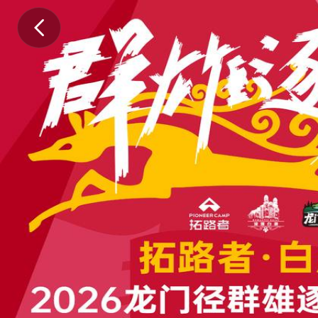
一
、
时
间
和
地
点
时
间
：