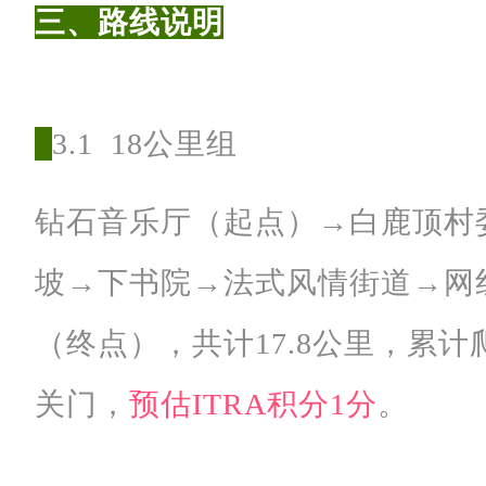
都
三、路线说明
·
彭
州
3.1 18公里组
·
白
钻石音乐厅（起点）→白鹿顶村
鹿
坡→下书院→法式风情街道→网
镇
·
（终点），共计17.8公里，累计爬
钻
石
关门
，
预估ITRA积分1分
。
音
乐