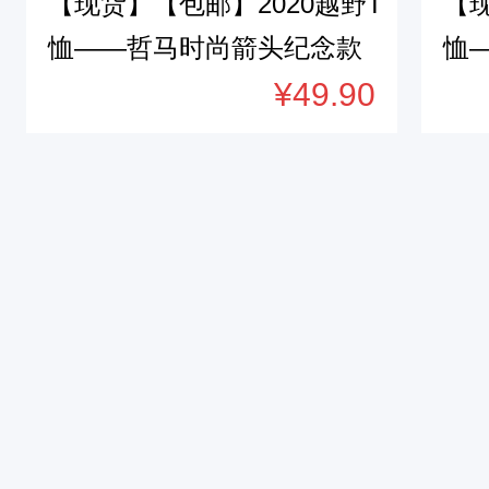
【现货】【包邮】2020越野T
【现
恤——哲马时尚箭头纪念款
恤
¥49.90