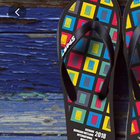
.
.
.