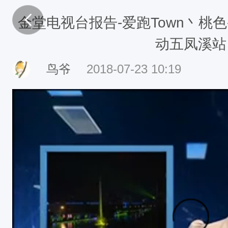
金堂电视台报告-爱跑Town丶桃色
动五凤溪站
鸟爷
2018-07-23 10:19