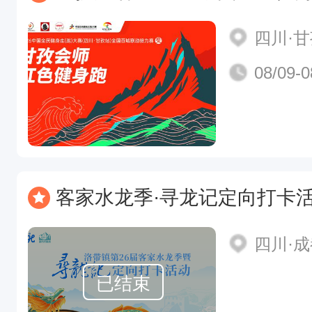
四川·
08/09-0
客家水龙季·寻龙记定向打卡
四川·
已结束