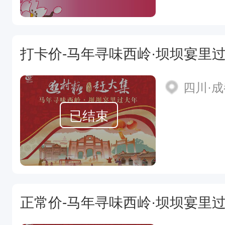
打卡价-马年寻味西岭·坝坝宴里
四川·
已结束
正常价-马年寻味西岭·坝坝宴里