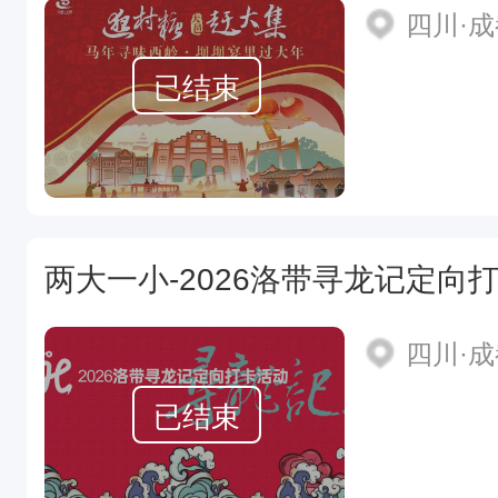
四川·
已结束
两大一小-2026洛带寻龙记定向
四川·
已结束