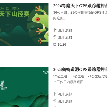
2024穹窿天下GPS跟踪器押
36公里组，23公里组需缴纳GPS押
路退回。
四川 成都
四川 成都
10/26
2024鹤鸣道源GPS跟踪器押
52公里组，37公里组，21公里组需
个工作日内原路退回。
四川 成都
四川 成都