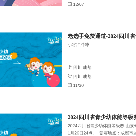
比例1:1）（四）参与要求 22岁-
12/07
青年。（报名人员必须是达到法定年
良嗜好，无犯罪记录，无吸毒史）（五）
10:00主持人开场310:30寻找“二十
老选手免费通道-2024四
小将冲冲冲
四川 成都
四川 成都
11/30
2024四川省青少幼体能等级
2024四川省青少幼体能等级赛-山泉
1月26日24点。 竞赛地点：成都市