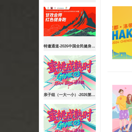
特邀通道-2026中国全民健身走(跑)大赛（四川·甘孜站）全国百城联动接力赛暨甘孜会师红色健身跑
亲子组（一大一小）-2026第六届蜜桃成熟时·GAME03