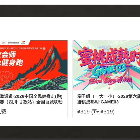
邀通道-2026中国全民健身走(跑)
亲子组（一大一小）-2026第六
赛（四川·甘孜站）全国百城联动
蜜桃成熟时·GAME03
力赛暨甘孜会师红色健身跑
免费
¥319 (
¥319)