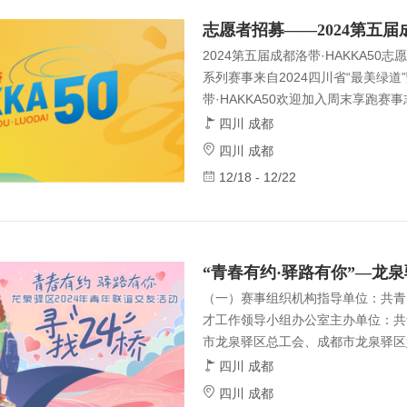
志愿者招募——2024第五届成
2024第五届成都洛带·HAKKA50志
系列赛事来自2024四川省“最美绿道
带·HAKKA50欢迎加入周末享跑
更耀眼的光芒赛场上的竞技舞台，有
四川 成都
我们创造更加友善，团结，激情的氛
四川 成都
募志愿者52名n 报名条件：1. 热
12/18 - 12/22
能吃苦耐劳3. 自愿加入，有较强的
团队协作能力，善于沟通交流5. 
从安排6. 具有完全
“青春有约·驿路有你”—龙泉
（一）赛事组织机构指导单位：共青
才工作领导小组办公室主办单位：共
市龙泉驿区总工会、成都市龙泉驿区
办单位：成都一山两湖文化旅游发展
四川 成都
年12月07日10:00-17:00地
四川 成都