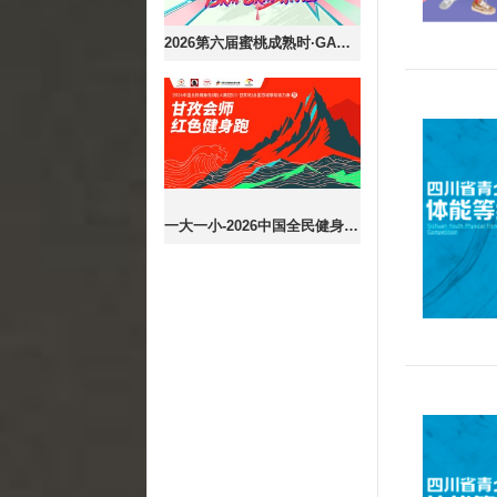
2026第六届蜜桃成熟时·GAME03
一大一小-2026中国全民健身走(跑)大赛（四川·甘孜站）全国百城联动接力赛暨甘孜会师红色健身跑