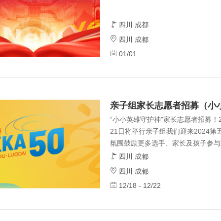
四川 成都
四川 成都
01/01
“小小英雄守护神”家长志愿者招募！202
21日将举行亲子组我们迎来2024第
氛围鼓励更多选手、家长及孩子参与
为各位“小越野达人”护航现公开招募
四川 成都
募条件1、具备参加过周末享跑亲子
四川 成都
解；2、熟练掌握第三方轨迹导航工具
12/18 - 12/22
户外经历，并具备出色的户外风险处
地处理；4、认同周末享跑的赛事理
的力量；5、具备良好的团队合作精