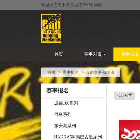
欢迎访问周末享跑-成都100系列赛
首页
赛事列表
赛事报名
首页
赛事报名
其他赛事和活动
赛事报名
活动分类
成都100系列
哲马系列
东安湖系列
HAKKA50-蜀巴古道系列