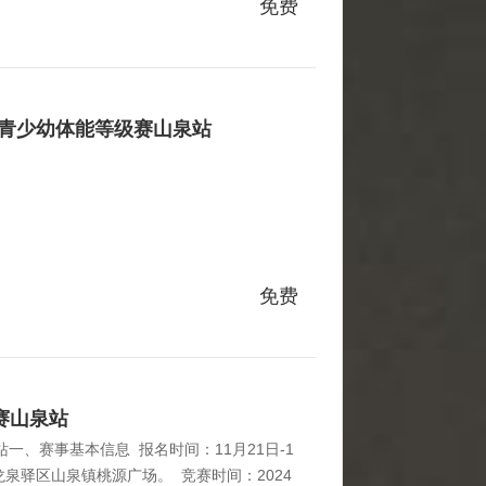
35岁成都市龙泉驿区（成都经开区）企事业单身
免费
龄并且未婚（离异需在报名时备注），无不
活动流程时间内容19：30~10：00签到2
川省青少幼体能等级赛山泉站
免费
赛山泉站
站一、赛事基本信息 报名时间：11月21日-1
龙泉驿区山泉镇桃源广场。 竞赛时间：2024