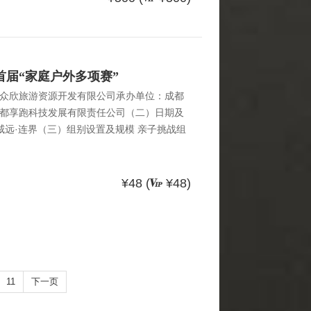
首届“家庭户外多项赛”
众欣旅游资源开发有限公司承办单位：成都
都享跑科技发展有限责任公司（二）日期及
点：威远·连界（三）组别设置及规模 亲子挑战组
爱好者，需要监护人全程陪同下参赛，其中青少
规模150组，300人。（四）竞赛时间，场
板河旅游区内完成，亲子挑战组需完成越野
¥48 (
¥48)
越、乘风破浪5个项目，竞赛时间为9点30分
：00~9：00选手报道，领取参赛包29：00~
人暖
11
下一页