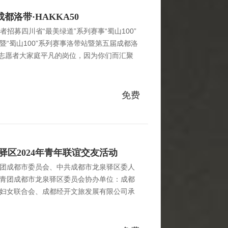
都洛带·HAKKA50
愿者招募四川省“最美绿道”系列赛事“蜀山100”
”暨“蜀山100”系列赛事洛带站暨第五届成都洛
赛事志愿者大家庭平凡的岗位，因为你们而汇聚
一半是属于志愿者，因为您的到来，才能让
围。让更寂寞的赛道变得更加充满朝气 现招
爱户外运动和体育赛事2. 年满18岁，身体健康，
免费
服务意识，具有志愿者奉献精神4. 具有很好的
承诺积极参加赛事志愿者服务，有契约精神，服
驿区2024年青年联谊交友活动
团成都市委员会、中共成都市龙泉驿区委人
青团成都市龙泉驿区委员会协办单位：成都
妇女联合会、成都经开文旅发展有限公司承
有限责任公司（二）日期及地点日期：2024
点：东安湖公园书香广场（三）活动人数100人（男女