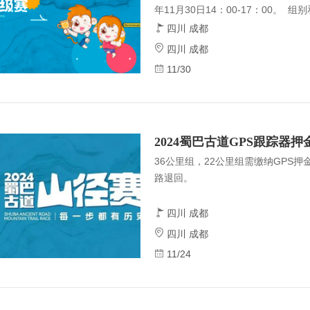
年11月30日14：00-17：00。 组
岁组，以身份证出生日为界向下，其中
四川 成都
包括4岁不包括5岁；其中5~6岁组包
四川 成都
括7岁，共计100组家庭，其中儿
11/30
辅助人员。 竞赛项目：本次赛事拟
手拉轮胎、10米冲刺跑共计6个项目
名：针对完成了2
2024蜀巴古道GPS跟踪器押
36公里组，22公里组需缴纳GPS押
路退回。
四川 成都
四川 成都
11/24