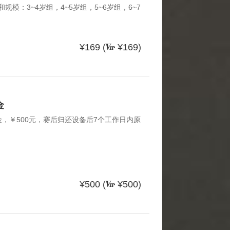
别和规模：3~4岁组，4~5岁组，5~6岁组，6~7
3~4岁组包括3岁不包括4岁，其中4~5岁组
括5岁不包括6岁，其中6~7岁组包括6岁不包
童作为竞赛运动员参赛，家长作为观众和运动员
¥169 (
¥169)
定双脚跳栏架、绕杆跑、平衡木、手足爬行、
。 报名费用：正常价：￥169/人。免费报
金
金，￥500元，赛后归还设备后7个工作日内原
¥500 (
¥500)