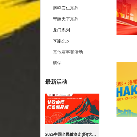
鹤鸣安仁系列
穹窿天下系列
龙门系列
享跑club
其他赛事和活动
研学
最新活动
2026中国全民健身走(跑)大赛（四川·甘孜站）全国百城联动接力赛暨甘孜会师红色健身跑