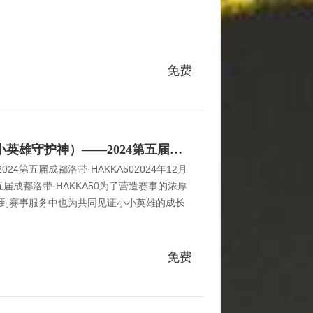
免费
亲子组家长志愿者招募（小小英雄守护神）——2024第五届成都洛带·HAKKA50
4第五届成都洛带·HAKKA502024年12月
五届成都洛带·HAKKA50为了营造赛事的浓厚
到赛事服务中也为共同见证小小英雄的成长
10位选手家长作为小朋友们的赛道守护神招
组赛事的宝贵经验，对赛事流程有深入的了
，成为赛道上的“活地图”；3、拥有丰富的
免费
理意识，能够在出现意外状况时冷静且及时
念，热爱跑步运动，愿意为亲子组赛事贡献您
神，服