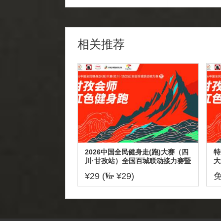
相关推荐
2026中国全民健身走(跑)大赛（四
特
川·甘孜站）全国百城联动接力赛暨
大
甘孜会师红色健身跑
接
¥29 (
¥29)