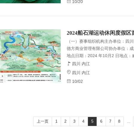
10/20
2024船石湖运动休闲度假区
（一）赛事组织机构主办单位：四川
德方商业管理有限公司协办单位：成
地点日期：2024 年10月2 日地
（一大一小）7—16岁青少幼运动
四川 内江
幼作为参赛选手，监护人作为陪护者，
四川 内江
地和竞赛内容本次赛事均在威远县石
10/02
徒步、趣味溯溪、军事射击、丛林穿
~15点，共计5个半小时。时间内容18
9：10赛前准备39：20~9：30主持
上一页
1
2
3
4
5
6
7
8
...